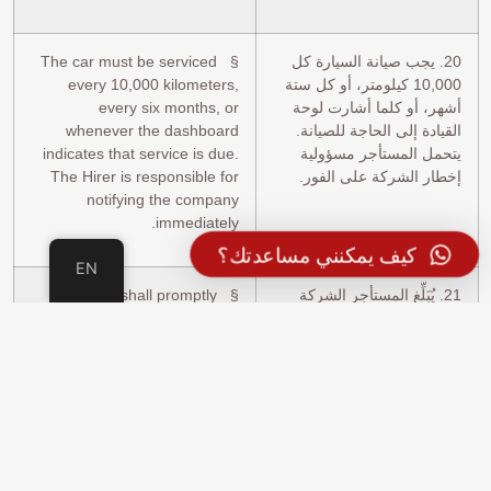
20. يجب صيانة السيارة كل
§ The car must be serviced
10,000 كيلومتر، أو كل ستة
every 10,000 kilometers,
أشهر، أو كلما أشارت لوحة
every six months, or
القيادة إلى الحاجة للصيانة.
whenever the dashboard
يتحمل المستأجر مسؤولية
indicates that service is due.
إخطار الشركة على الفور.
The Hirer is responsible for
notifying the company
immediately.
كيف يمكنني مساعدتك؟
EN
21. يُبَلِّغ المستأجر الشركة
§ The Hirer shall promptly
على الفور بأي عطل ميكانيكي
notify the Company of any
أو تلف. في حالة تعطل
mechanical failure or
المركبة، توفر الشركة مركبة
damage. In the event of a
بديلة حسب التوفر.
vehicle breakdown, the
Company will provide a
replacement vehicle based on
availability.