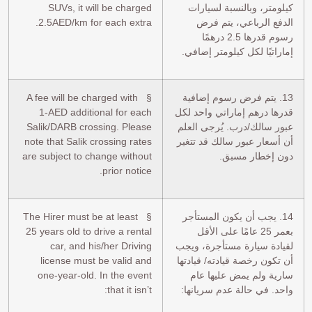
كيلومتر، وبالنسبة لسيارات
SUVs, it will be charged
الدفع الرباعي، يتم فرض
2.5AED/km for each extra.
رسوم قدرها 2.5 درهمًا
إماراتيًا لكل كيلومتر إضافي.
13. يتم فرض رسوم إضافية
§ A fee will be charged with
قدرها درهم إماراتي واحد لكل
1-AED additional for each
عبور سالك/درب. يُرجى العلم
Salik/DARB crossing. Please
أن أسعار عبور سالك قد تتغير
note that Salik crossing rates
دون إخطار مسبق.
are subject to change without
prior notice.
14. يجب أن يكون المستأجر
§ The Hirer must be at least
بعمر 25 عامًا على الأقل
25 years old to drive a rental
لقيادة سيارة مستأجرة، ويجب
car, and his/her Driving
أن تكون رخصة قيادته/ قيادتها
license must be valid and
سارية ولم يمض عليها عام
one-year-old. In the event
واحد. في حالة عدم سريانها:
that it isn’t: